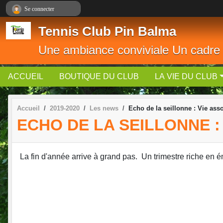
Panneau de gestion des cookies
Se connecter
Tennis Club Pin Balma
Une ambiance conviviale Un cadre
ACCUEIL
BOUTIQUE DU CLUB
LA VIE DU CLUB
Accueil
2019-2020
Les news
Echo de la seillonne : Vie asso
ECHO DE LA SEILLONNE :
La fin d'année arrive à grand pas. Un trimestre riche en é