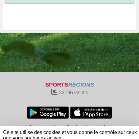
SPORTS
REGIONS
22196
visites
Charte cookies
Gestion des cookies
Ce site utilise des cookies et vous donne le contrôle sur ceux
Informations légales
Signaler un contenu inapproprié
que vous souhaitez activer