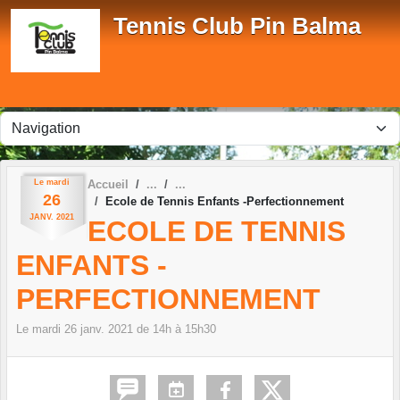
Panneau de gestion des cookies
Tennis Club Pin Balma
Le
mardi
Accueil
26
Ecole de Tennis Enfants -Perfectionnement
JANV.
2021
ECOLE DE TENNIS
ENFANTS -
PERFECTIONNEMENT
Le
mardi
26
janv.
2021
de 14h à 15h30