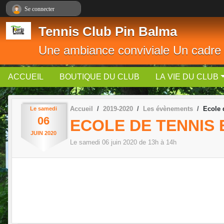
Panneau de gestion des cookies
Se connecter
Tennis Club Pin Balma
Une ambiance conviviale Un cadre
ACCUEIL
BOUTIQUE DU CLUB
LA VIE DU CLUB
Accueil
2019-2020
Les évènements
Ecole 
Le
samedi
06
ECOLE DE TENNIS
JUIN
2020
Le
samedi
06
juin
2020
de 13h à 14h