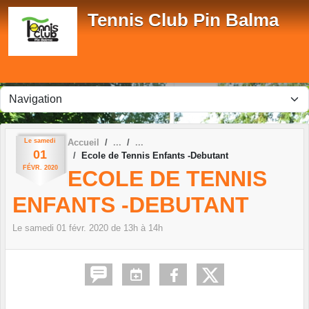
Panneau de gestion des cookies
Tennis Club Pin Balma
Le
samedi
Accueil
01
Ecole de Tennis Enfants -Debutant
FÉVR.
2020
ECOLE DE TENNIS
ENFANTS -DEBUTANT
Le
samedi
01
févr.
2020
de 13h à 14h