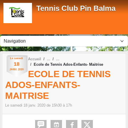
Panneau de gestion des cookies
Tennis Club Pin Balma
Le
samedi
Accueil
18
Ecole de Tennis Ados-Enfants- Maitrise
JANV.
2020
ECOLE DE TENNIS
ADOS-ENFANTS-
MAITRISE
Le
samedi
18
janv.
2020
de 15h30 à 17h