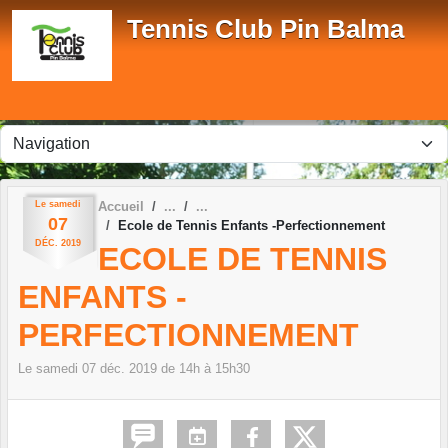
Panneau de gestion des cookies
Tennis Club Pin Balma
Le
samedi
Accueil
07
Ecole de Tennis Enfants -Perfectionnement
DÉC.
2019
ECOLE DE TENNIS
ENFANTS -
PERFECTIONNEMENT
Le
samedi
07
déc.
2019
de 14h à 15h30