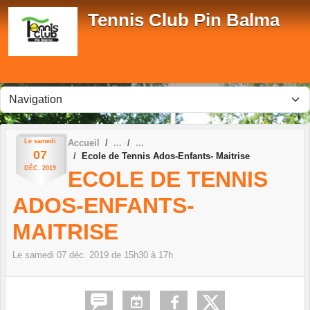
Panneau de gestion des cookies
Tennis Club Pin Balma
Le
samedi
Accueil
07
Ecole de Tennis Ados-Enfants- Maitrise
DÉC.
2019
ECOLE DE TENNIS
ADOS-ENFANTS-
MAITRISE
Le
samedi
07
déc.
2019
de 15h30 à 17h