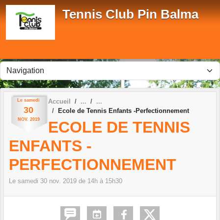
Panneau de gestion des cookies
Tennis Club Pin Balma
Le
samedi
Accueil
30
Ecole de Tennis Enfants -Perfectionnement
NOV.
2019
ECOLE DE TENNIS
ENFANTS -
PERFECTIONNEMENT
Le
samedi
30
nov.
2019
de 14h à 15h30