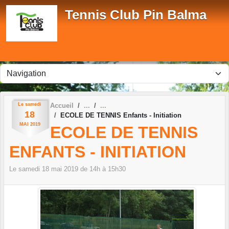
Panneau de gestion des cookies
Tennis Club Pin Balma
Le
samedi
Accueil
18
ECOLE DE TENNIS Enfants - Initiation
MAI
2019
ECOLE DE TENNIS
ENFANTS - INITIATION
Le
samedi
18
mai
2019
de 14h à 15h30