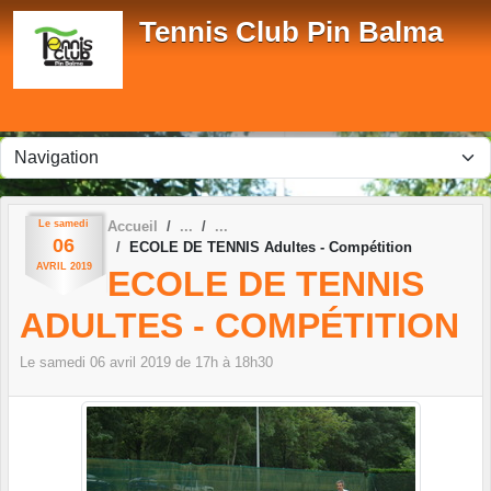
Panneau de gestion des cookies
Tennis Club Pin Balma
Le
samedi
Accueil
06
ECOLE DE TENNIS Adultes - Compétition
AVRIL
2019
ECOLE DE TENNIS
ADULTES - COMPÉTITION
Le
samedi
06
avril
2019
de 17h à 18h30