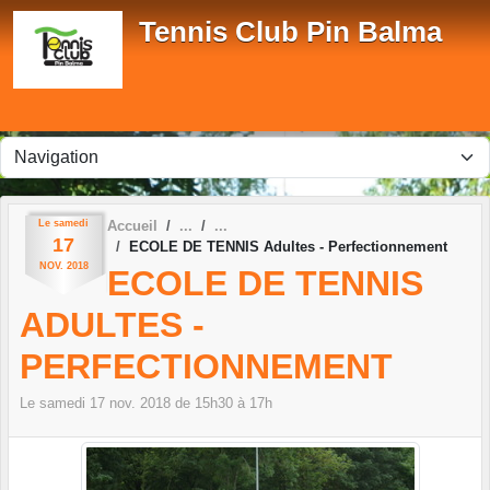
Panneau de gestion des cookies
Tennis Club Pin Balma
Le
samedi
Accueil
17
ECOLE DE TENNIS Adultes - Perfectionnement
NOV.
2018
ECOLE DE TENNIS
ADULTES -
PERFECTIONNEMENT
Le
samedi
17
nov.
2018
de 15h30 à 17h