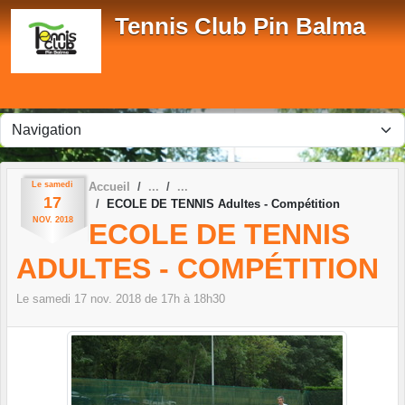
Panneau de gestion des cookies
Tennis Club Pin Balma
Le
samedi
Accueil
17
ECOLE DE TENNIS Adultes - Compétition
NOV.
2018
ECOLE DE TENNIS
ADULTES - COMPÉTITION
Le
samedi
17
nov.
2018
de 17h à 18h30