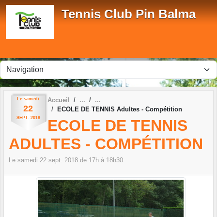
Panneau de gestion des cookies
Tennis Club Pin Balma
Le
samedi
Accueil
22
ECOLE DE TENNIS Adultes - Compétition
SEPT.
2018
ECOLE DE TENNIS
ADULTES - COMPÉTITION
Le
samedi
22
sept.
2018
de 17h à 18h30