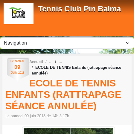
Panneau de gestion des cookies
Tennis Club Pin Balma
Le
samedi
Accueil
09
ECOLE DE TENNIS Enfants (rattrapage séance
annulée)
JUIN
2018
ECOLE DE TENNIS
ENFANTS (RATTRAPAGE
SÉANCE ANNULÉE)
Le
samedi
09
juin
2018
de 14h à 17h