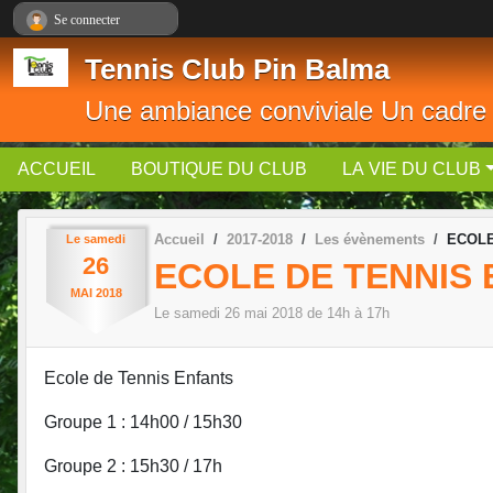
Panneau de gestion des cookies
Se connecter
Tennis Club Pin Balma
Une ambiance conviviale Un cadre
ACCUEIL
BOUTIQUE DU CLUB
LA VIE DU CLUB
Accueil
2017-2018
Les évènements
ECOLE
Le
samedi
26
ECOLE DE TENNIS
MAI
2018
Le
samedi
26
mai
2018
de 14h à 17h
Ecole de Tennis Enfants
Groupe 1 : 14h00 / 15h30
Groupe 2 : 15h30 / 17h