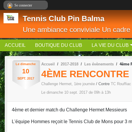
Panneau de gestion des cookies
Se connecter
Tennis Club Pin Balma
Une ambiance conviviale Un cadre
ACCUEIL
BOUTIQUE DU CLUB
LA VIE DU CLUB
Accueil
2017-2018
Les évènements
4ème R
Le
dimanche
10
4ÈME RENCONTRE 
SEPT.
2017
Challenge Hermet, 1ère journée
/ Contre
TC Rouffiac
Le
dimanche
10
sept.
2017
de 09h à 13h
4ème et dernier match du Challenge Hermet Messieurs
L'équipe Hommes reçoit le Tennis Club de Mons pour 3 m