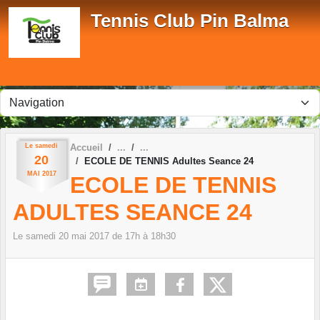
Panneau de gestion des cookies
Tennis Club Pin Balma
Le
samedi
Accueil
20
ECOLE DE TENNIS Adultes Seance 24
MAI
2017
ECOLE DE TENNIS
ADULTES SEANCE 24
Le
samedi
20
mai
2017
de 17h à 18h30