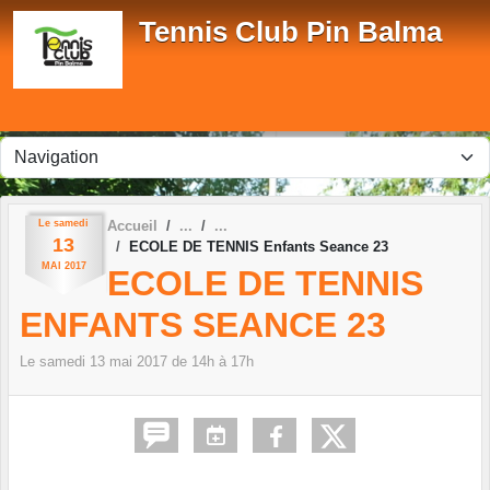
Panneau de gestion des cookies
Tennis Club Pin Balma
Le
samedi
Accueil
13
ECOLE DE TENNIS Enfants Seance 23
MAI
2017
ECOLE DE TENNIS
ENFANTS SEANCE 23
Le
samedi
13
mai
2017
de 14h à 17h