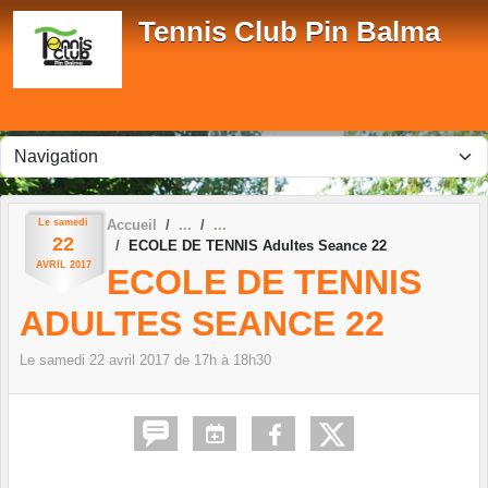
Panneau de gestion des cookies
Tennis Club Pin Balma
Le
samedi
Accueil
22
ECOLE DE TENNIS Adultes Seance 22
AVRIL
2017
ECOLE DE TENNIS
ADULTES SEANCE 22
Le
samedi
22
avril
2017
de 17h à 18h30