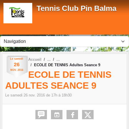
Panneau de gestion des cookies
Tennis Club Pin Balma
Le
samedi
Accueil
26
ECOLE DE TENNIS Adultes Seance 9
NOV.
2016
ECOLE DE TENNIS
ADULTES SEANCE 9
Le
samedi
26
nov.
2016
de 17h à 18h30