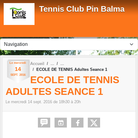
Panneau de gestion des cookies
Tennis Club Pin Balma
Le
mercredi
Accueil
14
ECOLE DE TENNIS Adultes Seance 1
SEPT.
2016
ECOLE DE TENNIS
ADULTES SEANCE 1
Le
mercredi
14
sept.
2016
de 18h30 à 20h