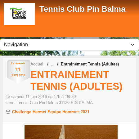
Panneau de gestion des cookies
Tennis Club Pin Balma
Le
samedi
Accueil
Entrainement Tennis (Adultes)
11
ENTRAINEMENT
JUIN
2016
TENNIS (ADULTES)
Le
samedi
11
juin
2016
de 17h à 18h30
Lieu :
Tennis Club Pin Balma
31130
PIN BALMA
Challenge Hermet Equipe Hommes 2021