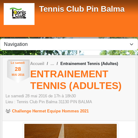
Panneau de gestion des cookies
Tennis Club Pin Balma
Le
samedi
Accueil
Entrainement Tennis (Adultes)
28
ENTRAINEMENT
MAI
2016
TENNIS (ADULTES)
Le
samedi
28
mai
2016
de 17h à 18h30
Lieu :
Tennis Club Pin Balma
31130
PIN BALMA
Challenge Hermet Equipe Hommes 2021