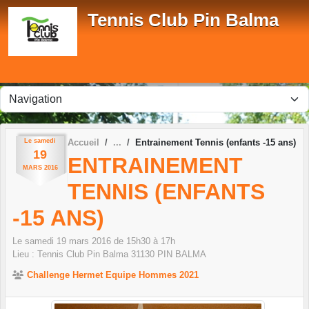
Panneau de gestion des cookies
Tennis Club Pin Balma
Le
samedi
Accueil
Entrainement Tennis (enfants -15 ans)
19
ENTRAINEMENT
MARS
2016
TENNIS (ENFANTS
-15 ANS)
Le
samedi
19
mars
2016
de 15h30 à 17h
Lieu :
Tennis Club Pin Balma
31130
PIN BALMA
Challenge Hermet Equipe Hommes 2021